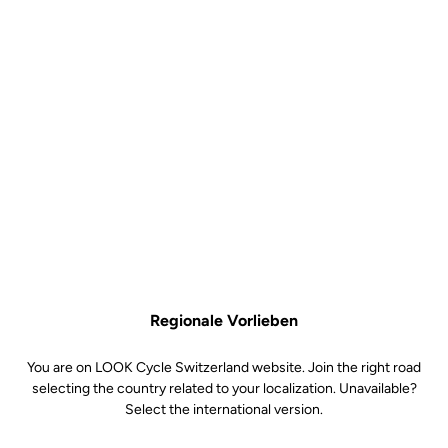
Spindelzusammensetzung
Chromoly +
Aufbau & Plattform
Rückhalt & Cleats
Gewicht & Zubehör
Regionale Vorlieben
You are on LOOK Cycle Switzerland website. Join the right road
selecting the country related to your localization. Unavailable?
Select the international version.