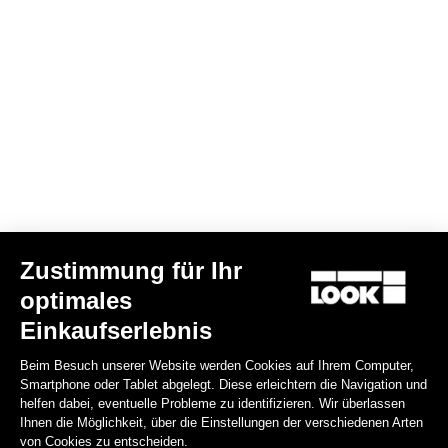
Email
Bestätigen
Deine E-Mail wurde registriert.
Datenschutzerklärung & Cookie-Richtlinie
Einen Händler finden
Benötigen Sie Hilfe?
Zustimmung für Ihr
Disziplin
optimales
Einkaufserlebnis
Shop
Beim Besuch unserer Website werden Cookies auf Ihrem Computer,
Über uns
Smartphone oder Tablet abgelegt. Diese erleichtern die Navigation und
helfen dabei, eventuelle Probleme zu identifizieren. Wir überlassen
Ihnen die Möglichkeit, über die Einstellungen der verschiedenen Arten
Rechtliche Informationen
von Cookies zu entscheiden.