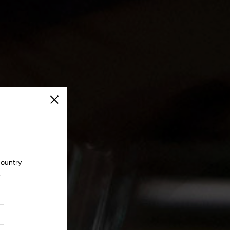
Schließen
country
.