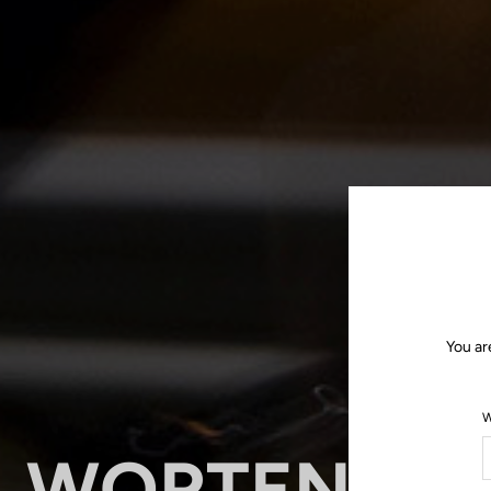
You ar
W
WORTEN