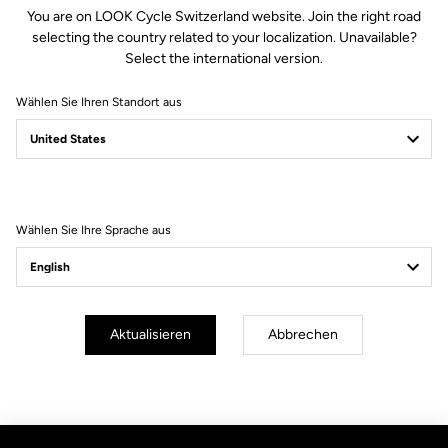
You are on LOOK Cycle Switzerland website. Join the right road
selecting the country related to your localization. Unavailable?
Select the international version.
Wählen Sie Ihren Standort aus
Filter
Sortieren
Wählen Sie Ihre Sprache aus
Es liegen keine passenden Ergebnisse vor.
Abonnieren Sie unseren Newsletter
Aktualisieren
Abbrechen
Email
Bestätigen
Deine E-Mail wurde registriert.
Datenschutzerklärung & Cookie-Richtlinie