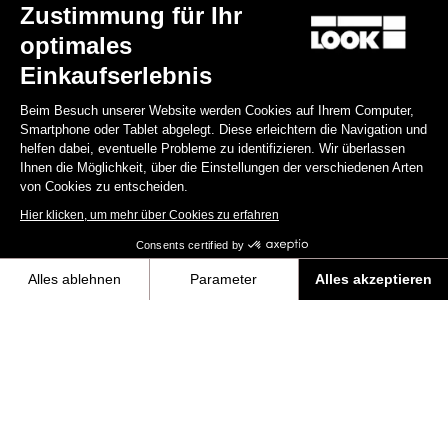
Zustimmung für Ihr
optimales
Einen Händler finden
Benötigen Sie Hilfe?
Einkaufserlebnis
Beim Besuch unserer Website werden Cookies auf Ihrem Computer,
Smartphone oder Tablet abgelegt. Diese erleichtern die Navigation und
helfen dabei, eventuelle Probleme zu identifizieren. Wir überlassen
Ihnen die Möglichkeit, über die Einstellungen der verschiedenen Arten
Disziplin
von Cookies zu entscheiden.
Hier klicken, um mehr über Cookies zu erfahren
Shop
Consents certified by
Über uns
Alles ablehnen
Parameter
Alles akzeptieren
Axeptio consent
Einwilligungsmanagementplattform: Passen Sie Ihre Optionen an
Rechtliche Informationen
Unsere Plattform ermöglicht es Ihnen, Ihre Datenschutzeinstellungen i
facebook
instagram
youtube
strava
© LOOK 2026
- Alle Rechte vorbehalten