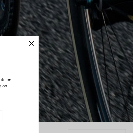
Fermer
ute en
sion