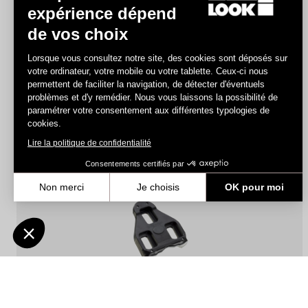
expérience dépend
de vos choix
Keo Grip
Lorsque vous consultez notre site, des cookies sont déposés sur
39,00 $CA
votre ordinateur, votre mobile ou votre tablette. Ceux-ci nous
permettent de faciliter la navigation, de détecter d'éventuels
problèmes et d'y remédier. Nous vous laissons la possibilité de
paramétrer votre consentement aux différentes typologies de
Road Cleats
cookies.
Lire la politique de confidentialité
Consentements certifiés par
Non merci
Je choisis
OK pour moi
Axeptio consent
Plateforme de Gestion du Consentement : Personnalisez vos Optio
Notre plateforme vous permet d'adapter et de gérer vos paramètres 