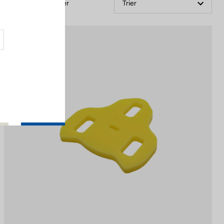
Filtrer
Trier
Road Cleats