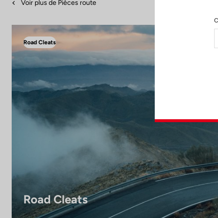
Voir plus de Pièces route
C
Road Cleats
Road Cleats