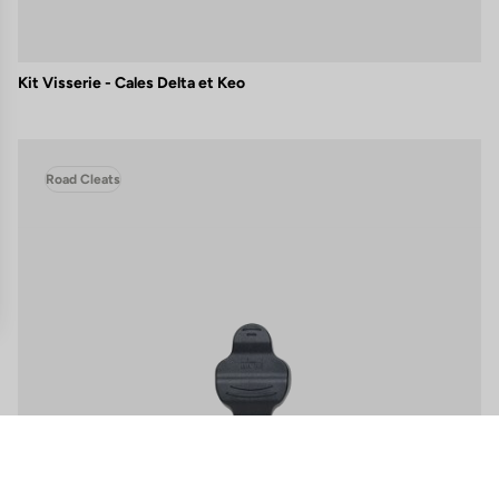
Kit Visserie - Cales Delta et Keo
Road Cleats
ns
de confidentialité, en garantissant la conformité avec les réglementat