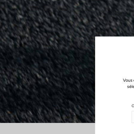
Vous 
sél
C