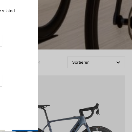
y related
Filter
Sortieren
E-bike