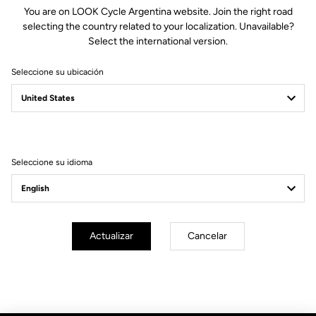
You are on LOOK Cycle Argentina website. Join the right road
selecting the country related to your localization. Unavailable?
Select the international version.
Seleccione su ubicación
Filtrar
Ordenar
Seleccione su idioma
Ningún resultado coincide con su búsqueda.
Suscríbete a nuestro boletín de noticias
Actualizar
Cancelar
Correo electrónico
Confirmar
Su correo electrónico ha sido registrado
Política de protección de datos y política de cookies