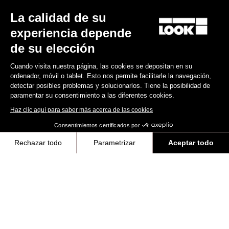
La calidad de su
Encuentre a su distribuidor
¿Necesita ayuda?
experiencia depende
de su elección
Cuando visita nuestra página, las cookies se depositan en su
ordenador, móvil o tablet. Esto nos permite facilitarle la navegación,
detectar posibles problemas y solucionarlos. Tiene la posibilidad de
Experiencias
paramentar su consentimiento a las diferentes cookies.
Haz clic aquí para saber más acerca de las cookies
Tienda
Consentimientos certificados por
Inside
Rechazar todo
Parametrizar
Aceptar todo
Axeptio consent
Plataforma de Gestión de Consentimiento: Personaliza tus Opciones
Información legal
Nuestra plataforma te permite personalizar y gestionar tus ajustes de 
facebook
instagram
youtube
strava
© LOOK 2026
- Todos los derechos reservados