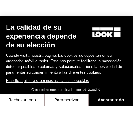
Trail / Enduro
La calidad de su
Descubra
experiencia depende
de su elección
Cuando visita nuestra página, las cookies se depositan en su
Trail / Enduro
ordenador, móvil o tablet. Esto nos permite facilitarle la navegación,
detectar posibles problemas y solucionarlos. Tiene la posibilidad de
paramentar su consentimiento a las diferentes cookies.
Haz clic aquí para saber más acerca de las cookies
Consentimientos certificados por
Rechazar todo
Parametrizar
Aceptar todo
Axeptio consent
Plataforma de Gestión de Consentimiento: Personaliza tus Opciones
Nuestra plataforma te permite personalizar y gestionar tus ajustes de 