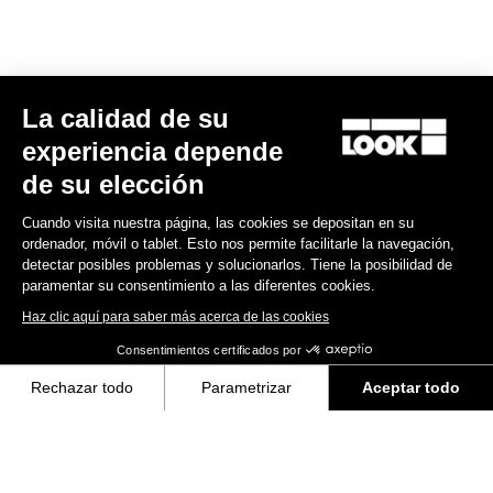
La calidad de su
RS
795 Blade
2 Dura Ace Di2 / Fulcrum Speed 42
experiencia depende
13.800,00 US$
de su elección
Cuando visita nuestra página, las cookies se depositan en su
Blade RS 2
ordenador, móvil o tablet. Esto nos permite facilitarle la navegación,
detectar posibles problemas y solucionarlos. Tiene la posibilidad de
paramentar su consentimiento a las diferentes cookies.
Haz clic aquí para saber más acerca de las cookies
Consentimientos certificados por
Rechazar todo
Parametrizar
Aceptar todo
Axeptio consent
Plataforma de Gestión de Consentimiento: Personaliza tus Opciones
Nuestra plataforma te permite personalizar y gestionar tus ajustes de 