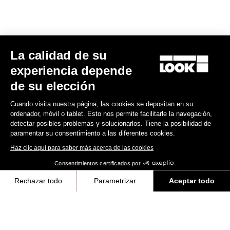
La calidad de su
RS
795 Blade
2 Ciel du Nord - Frameset
experiencia depende
6.000,00 US$
de su elección
Cuando visita nuestra página, las cookies se depositan en su
Blade RS 2
ordenador, móvil o tablet. Esto nos permite facilitarle la navegación,
detectar posibles problemas y solucionarlos. Tiene la posibilidad de
paramentar su consentimiento a las diferentes cookies.
Haz clic aquí para saber más acerca de las cookies
Consentimientos certificados por
Rechazar todo
Parametrizar
Aceptar todo
Axeptio consent
Plataforma de Gestión de Consentimiento: Personaliza tus Opciones
Nuestra plataforma te permite personalizar y gestionar tus ajustes de 