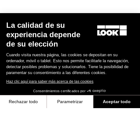
La calidad de su
experiencia depende
de su elección
Cuando visita nuestra página, las cookies se depositan en su
ordenador, móvil o tablet. Esto nos permite facilitarle la navegación,
detectar posibles problemas y solucionarlos. Tiene la posibilidad de
paramentar su consentimiento a las diferentes cookies.
Haz clic aquí para saber más acerca de las cookies
Consentimientos certificados por
Rechazar todo
Parametrizar
Aceptar todo
Axeptio consent
Plataforma de Gestión de Consentimiento: Personaliza tus Opciones
Todo
Eventos
Equipos y deportistas
Made by LOOK
Nuestra plataforma te permite personalizar y gestionar tus ajustes de 