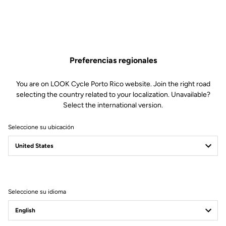
Preferencias regionales
You are on LOOK Cycle Porto Rico website. Join the right road
selecting the country related to your localization. Unavailable?
Select the international version.
Seleccione su ubicación
DE LA CONVICCIÓN
AL COMPROMISO
Trabajando por un mundo más sostenible
Seleccione su idioma