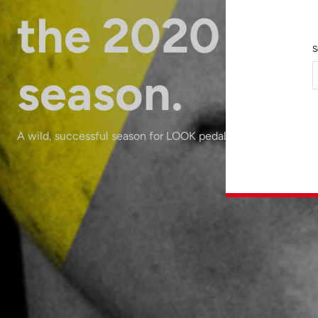
the 2020
S
season.
A wild, successful season for LOOK pedals