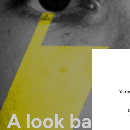
You a
S
A look back 