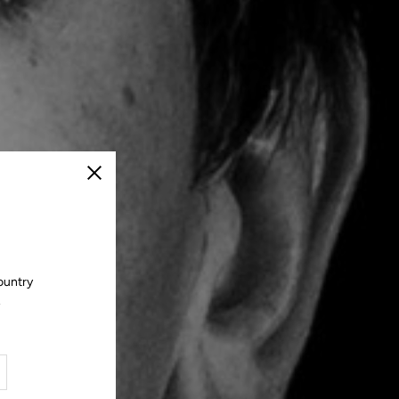
Cerrar
ountry
.