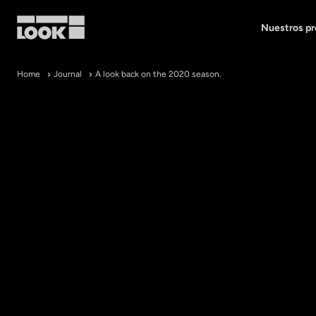
Nuestros p
Mi cuenta
Home
Journal
A look back on the 2020 season.
Nuestras tiendas
FR
Ok