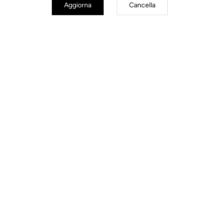
Aggiorna
Cancella
Documenti da scaricare
Manuale d'uso
Download
Guida all'installazione
Scoprire
Iscriviti alla newsletter
E-mail