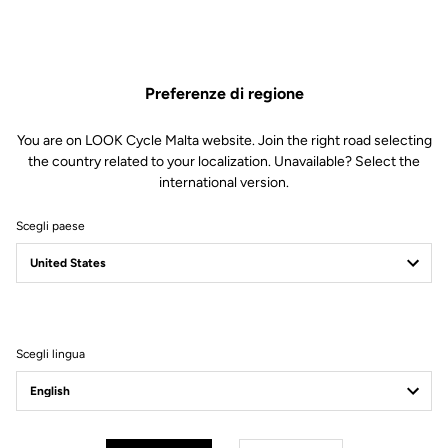
Lo strumento è stato appositamente progettato per misurare con
precisione il raggio di curvatura della suola delle scarpe da strada.
Consente di determinare rapidamente se è necessario aggiungere
un Keo Spacer per garantire un contatto ottimale tra la scarpa, il
Preferenze di regione
tacchetto e il pedale.
You are on LOOK Cycle Malta website. Join the right road selecting
the country related to your localization. Unavailable? Select the
international version.
Scegli paese
Spedizione gratuita
Per ordini superiori a € 60
Servizio Clienti
Visita le FAQ o contattaci via email
Scegli lingua
Pagamento sicuro
Visa, Mastercard, AMEX, Paypal, iDeal, Bancontact, Giropay