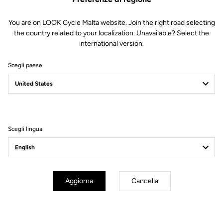
You are on LOOK Cycle Malta website. Join the right road selecting
the country related to your localization. Unavailable? Select the
international version.
Scegli paese
Leggerezza da record
Ti
Con appena 120 g per pedale, l’X-One-G
ridefinisce gli standard di
Scegli lingua
leggerezza. Frutto di un’ingegneria d’eccellenza, massimizza il
rendimento a ogni pedalata, offrendo ai ciclisti più esigenti reattività e
efficienza totali.
Aggiorna
Cancella