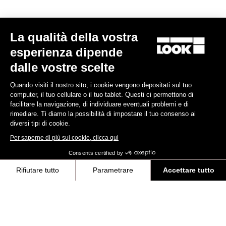
Composizione dell'asse
Titanium
La qualità della vostra
Body & platform
esperienza dipende
dalle vostre scelte
Ritenzione e tacchette
Quando visiti il nostro sito, i cookie vengono depositati sul tuo
computer, il tuo cellulare o il tuo tablet. Questi ci permettono di
Peso e accessori
facilitare la navigazione, di individuare eventuali problemi e di
rimediare. Ti diamo la possibilità di impostare il tuo consenso ai
diversi tipi di cookie.
Per saperne di più sui cookie, clicca qui
Le domande più frequenti sui pedali e sui
Consents certified by
tacchetti
Rifiutare tutto
Parametrare
Accettare tutto
Axeptio consent
Piattaforma di Gestione del Consenso: Personalizza le tue opzioni
Scoprire
La nostra piattaforma ti consente di personalizzare e gestire le tue im