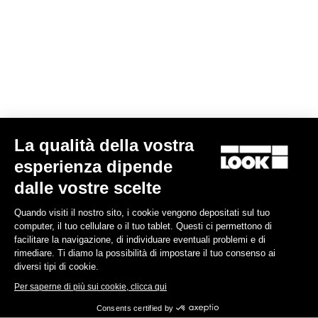
La tua email è stata salvata
Data protection policy
Trova il rivenditore
Bisogno d'aiuto?
La qualità della vostra
Esperienze
esperienza dipende
dalle vostre scelte
Negozio
Quando visiti il nostro sito, i cookie vengono depositati sul tuo
Inside
computer, il tuo cellulare o il tuo tablet. Questi ci permettono di
facilitare la navigazione, di individuare eventuali problemi e di
rimediare. Ti diamo la possibilità di impostare il tuo consenso ai
Informazioni legali
diversi tipi di cookie.
Per saperne di più sui cookie, clicca qui
facebook
instagram
youtube
strava
Consents certified by