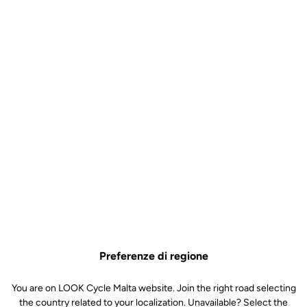
Il vento? Lo sentirai a malapena: la 795 BLADE RS è nata per
fendere l’aria. Grazie al lavoro specifico in galleria del vento sul
telaio e sui componenti, rappresenta la massima espressione del
know-how di LOOK Cycle in materia di aerodinamica, frutto della
nostra lunga esperienza nelle competizioni su strada e su pista.
Ogni sezione del tubo è stata modellata con una forma specifica
per ridurre la resistenza aerodinamica e ottimizzare la precisione di
guida. L’integrazione è totale e ogni dettaglio conta: dal reggisella
integrato al posizionamento delle borracce — tutto con un unico
obiettivo, mettere il suo stile aggressivo e le sue linee affilate al
servizio delle massime prestazioni.
Preferenze di regione
You are on LOOK Cycle Malta website. Join the right road selecting
the country related to your localization. Unavailable? Select the