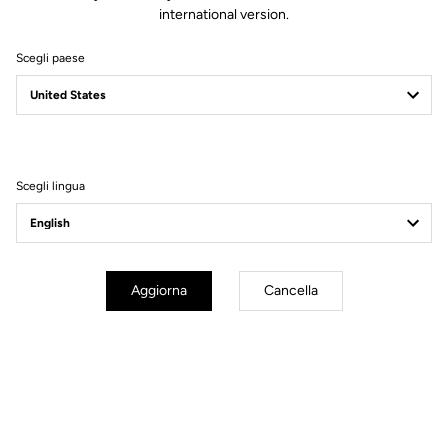
international version.
Scegli paese
Scegli lingua
Cuore di Carbonio
Aggiorna
Cancella
Una bici in carbonio progettata da LOOK Cycle. Una frase che, da
sola, dovrebbe bastare per convincerti che la sua concezione è un
capolavoro di ingegneria e precisione. Ma con la 795 BLADE RS
abbiamo deciso di spingerci oltre, fino a trovare la costruzione
perfetta.
Il suo telaio è composto da una miscela di fibre di carbonio
dominata dall’Ultra High Modulus, che garantisce un rapporto