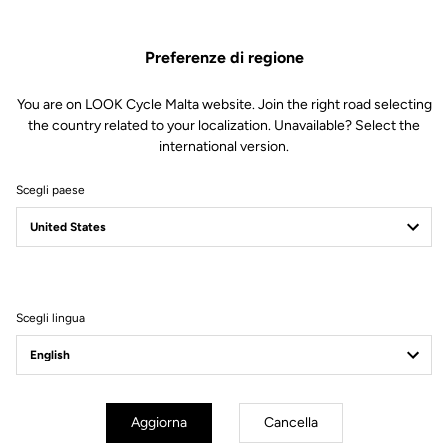
Spedizione gratuita
Per ordini superiori a € 60
Preferenze di regione
Servizio Clienti
You are on LOOK Cycle Malta website. Join the right road selecting
Visita le FAQ o contattaci via email
the country related to your localization. Unavailable? Select the
international version.
Pagamento sicuro
Visa, Mastercard, AMEX, Paypal, iDeal, Bancontact, Giropay
Scegli paese
Scegli lingua
Perchè amarla?
Aggiorna
Cancella