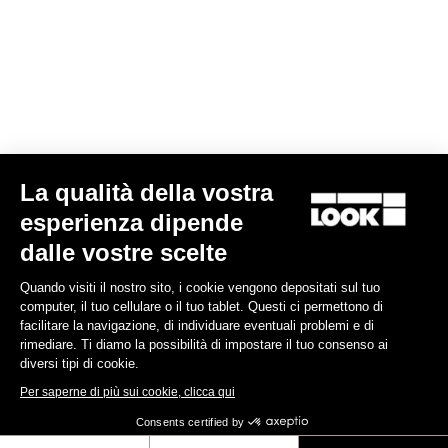
La tua email è stata salvata
Data protection policy
Trova il rivenditore
Bisogno d'aiuto?
La qualità della vostra
Esperienze
esperienza dipende
dalle vostre scelte
Negozio
Quando visiti il nostro sito, i cookie vengono depositati sul tuo
Inside
computer, il tuo cellulare o il tuo tablet. Questi ci permettono di
facilitare la navigazione, di individuare eventuali problemi e di
rimediare. Ti diamo la possibilità di impostare il tuo consenso ai
Informazioni legali
diversi tipi di cookie.
Per saperne di più sui cookie, clicca qui
facebook
instagram
youtube
strava
Consents certified by
© LOOK 2026
- All rights reserved