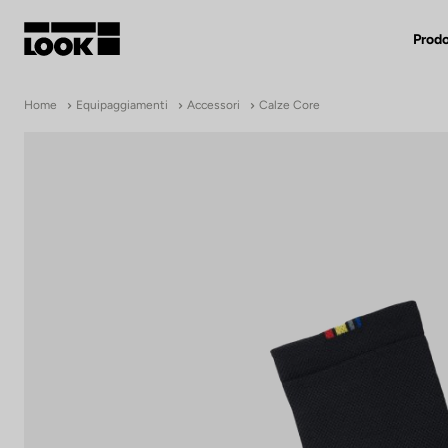
Prodo
Mio account
Home
Equipaggiamenti
Accessori
Calze Core
Nostri rivenditori
FR
Ok