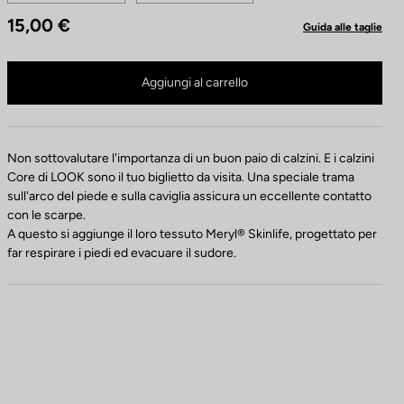
l
15,00 €
Guida alle taglie
o
r
Calze Core non è più disponibile online
i
Comprare in negozio
Aggiungi al carrello
Non sottovalutare l'importanza di un buon paio di calzini. E i calzini
Core di LOOK sono il tuo biglietto da visita. Una speciale trama
sull'arco del piede e sulla caviglia assicura un eccellente contatto
con le scarpe.
A questo si aggiunge il loro tessuto Meryl® Skinlife, progettato per
far respirare i piedi ed evacuare il sudore.