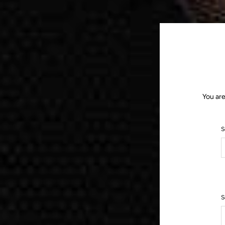
You are
S
S