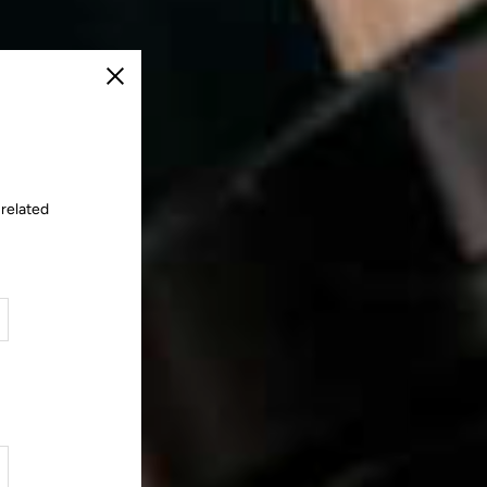
Chiudi
 related