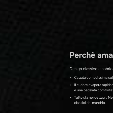
Perchè ama
Design classico e sobri
Calzata comodissima sull'
Il sudore evapora rapidam
e una pedalata comfortev
Tutto sta nei dettagli: Ner
classici del marchio.