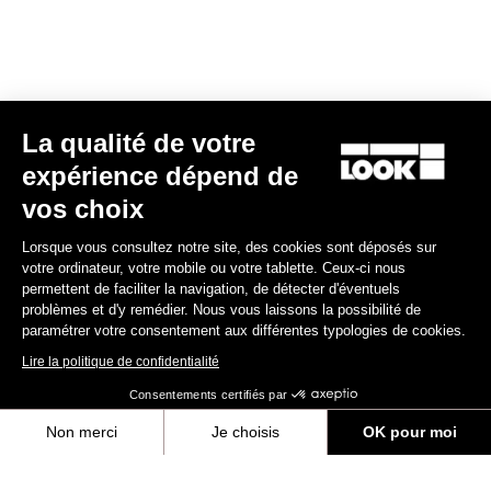
E-bike
La qualité de votre
expérience dépend de
vos choix
Lorsque vous consultez notre site, des cookies sont déposés sur
votre ordinateur, votre mobile ou votre tablette. Ceux-ci nous
permettent de faciliter la navigation, de détecter d'éventuels
problèmes et d'y remédier. Nous vous laissons la possibilité de
paramétrer votre consentement aux différentes typologies de cookies.
Lire la politique de confidentialité
Consentements certifiés par
Non merci
Je choisis
OK pour moi
E-765 Optimum Rival AXS
Axeptio consent
Plateforme de Gestion du Consentement : Personnalisez vos Options
6 990,00 €