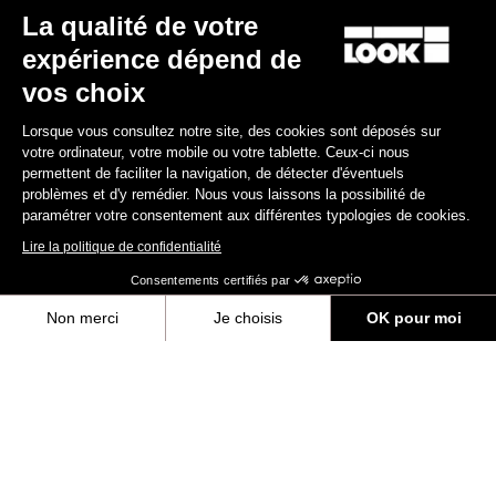
La qualité de votre
expérience dépend de
vos choix
Lorsque vous consultez notre site, des cookies sont déposés sur
votre ordinateur, votre mobile ou votre tablette. Ceux-ci nous
permettent de faciliter la navigation, de détecter d'éventuels
problèmes et d'y remédier. Nous vous laissons la possibilité de
paramétrer votre consentement aux différentes typologies de cookies.
Lire la politique de confidentialité
X-Track Race
Consentements certifiés par
78,00 €
Non merci
Je choisis
OK pour moi
Axeptio consent
Plateforme de Gestion du Consentement : Personnalisez vos Options
Gravel All-Around
Notre plateforme vous permet d'adapter et de gérer vos paramètres de 