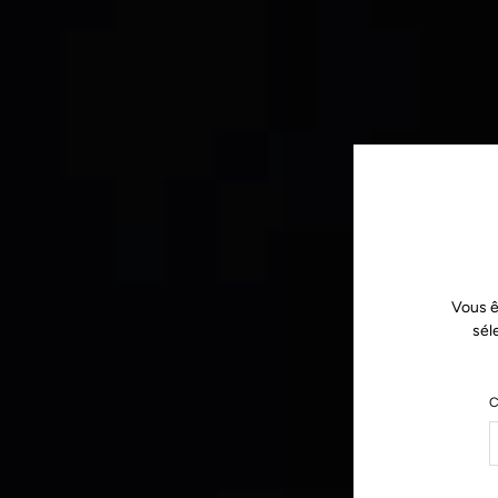
Vous ê
sél
C