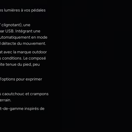
es lumières à vos pédales
 clignotant), une
 par USB. Intégrant une
e automatiquement en mode
u'il détecte du mouvement.
at avec la marque outdoor
es conditions. Le composé
aite tenue du pied, peu
 d'options pour exprimer
gots caoutchouc et crampons
errain.
aut-de-gamme inspirés de