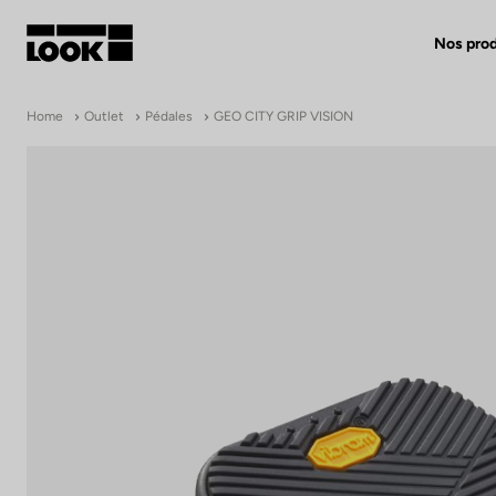
Nos prod
Mon compte
Home
Outlet
Pédales
GEO CITY GRIP VISION
Nos revendeurs
FR
Ok