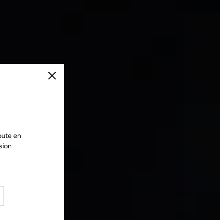
Fermer
oute en
sion