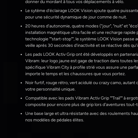
donner du mordant à tous vos déplacements à vélo.
Le sytème d'éclairage LOOK Vision ajoute quatre puissant
pour une sécurité dynamique de jour comme de nuit.
20 heures d'autonomie, quatre modes ("jour", "nuit" et "éco"
installation magnétique ultra facile et une recharge rapide
technologie ""start-stop"", le système LOOK Vision pass
veille après 30 secondes d'inactivité et se réactive dès q
Les pads LOOK Activ Grip ont été développés en partenari
Vibram: leur logo jaune est gage de traction dans toutes l
spécifique Vibram City à profile strié vous assure une parf
importe le temps et les chaussures que vous portez.
Noir furtif, rouge rétro, vert acidulé ou crazy camo, autant
votre personnalité unique.
Compatible avec les pads Vibram Activ Grip ""Trail"" à er
composite pour encore plus de grip lors d'aventures tout-t
Une base large et ultra résistante avec des roulements h
nos modèles de pédales élites.