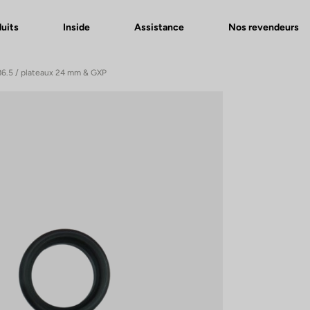
uits
Inside
Assistance
Nos revendeurs
 86.5 / plateaux 24 mm & GXP