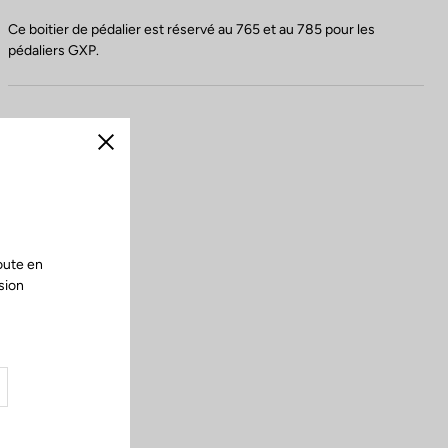
Ce boitier de pédalier est réservé au 765 et au 785 pour les
pédaliers GXP.
Fermer
oute en
sion