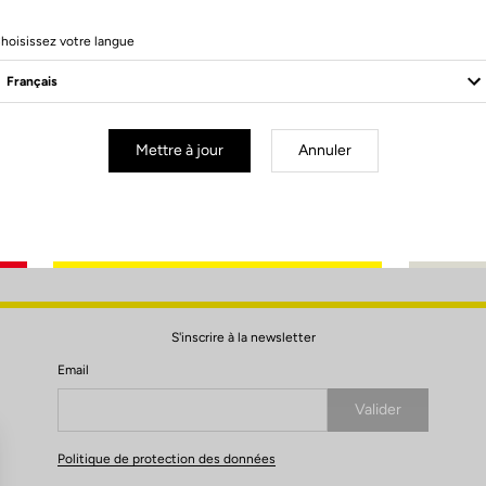
hoisissez votre langue
Mettre à jour
Annuler
S'inscrire à la newsletter
Email
Valider
Votre e-mail a bien été enregistré
Politique de protection des données