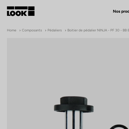
Nos prod
Mon compte
Home
Composants
Pédaliers
Boitier de pédalier NINJA - PF 30 - BB
Nos revendeurs
FR
Ok