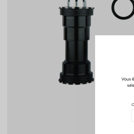
Vous ê
sél
C