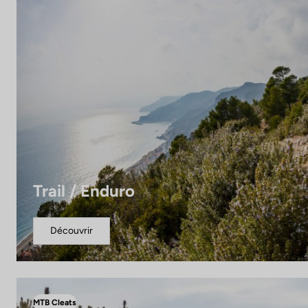
Trail / Enduro
Découvrir
MTB Cleats