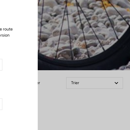
e route
ersion
Filtrer
Trier