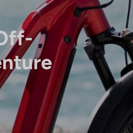
Off-
enture