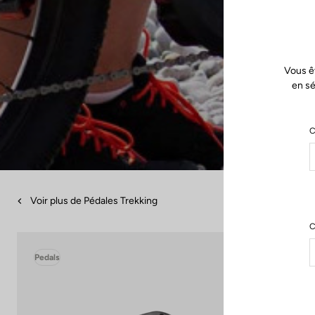
Vous ê
en sé
C
Voir plus de Pédales Trekking
C
Pedals