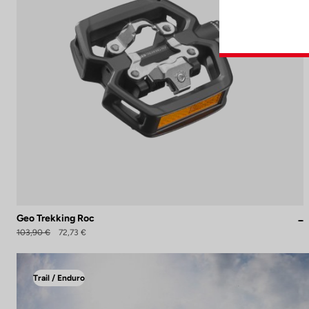
Geo Trekking Roc
103,90 €
72,73 €
Trail / Enduro