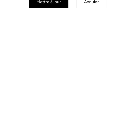
Mettre à jour
Annuler
Geo Trekking Roc Vision
149,90 €
104,93 €
Pedals