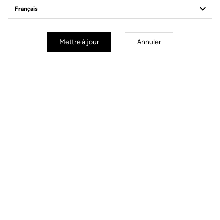
Off-road kit
Mettre à jour
Annuler
Off-road kit