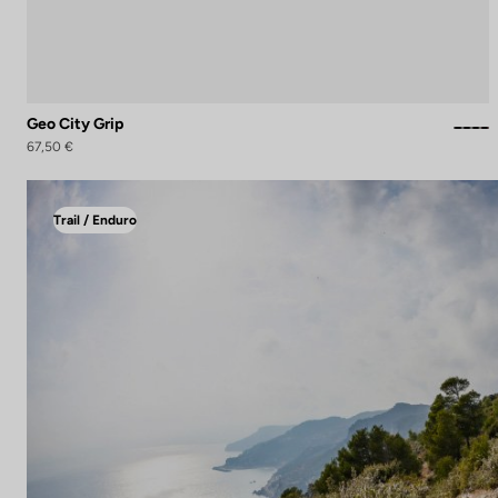
Geo City Grip
67,50 €
Trail / Enduro