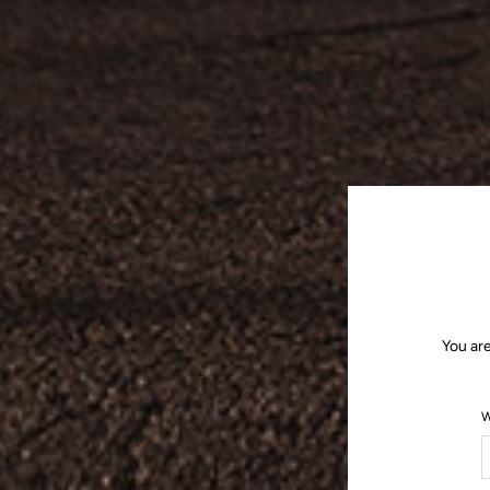
You ar
W