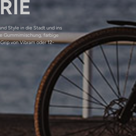
RIE
nd Style in die Stadt und ins
eue Gummimischung, farbige
v Grip von Vibram oder 12-