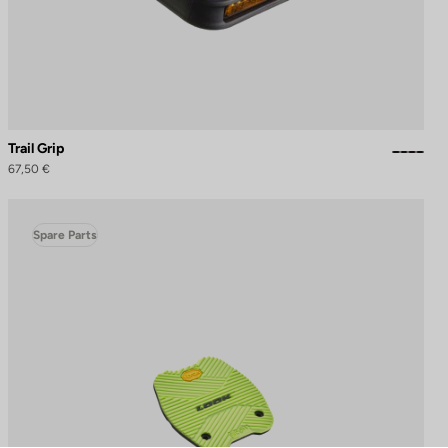
Trail Grip
67,50 €
Spare Parts
schriften zu gewährleisten. Passen Sie Ihre Vorlieben an, um zu steue