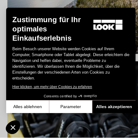
Zustimmung für Ihr
Trail / Enduro
optimales
Einkaufserlebnis
Entdecken Sie
Beim Besuch unserer Website werden Cookies auf Ihrem
Computer, Smartphone oder Tablet abgelegt. Diese erleichtern die
Navigation und helfen dabei, eventuelle Probleme zu
identifizieren. Wir überlassen Ihnen die Möglichkeit, über die
Einstellungen der verschiedenen Arten von Cookies zu
Spare Parts
entscheiden.
Hier klicken, um mehr über Cookies zu erfahren
Consents certified by
Alles ablehnen
Parameter
Alles akzeptieren
Axeptio consent
Einwilligungsmanagementplattform: Passen Sie Ihre Optionen an
Unsere Plattform ermöglicht es Ihnen, Ihre Datenschutzeinstellunge