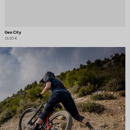
Geo City
33,50 €