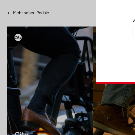
Mehr sehen Pedale
W
City
City