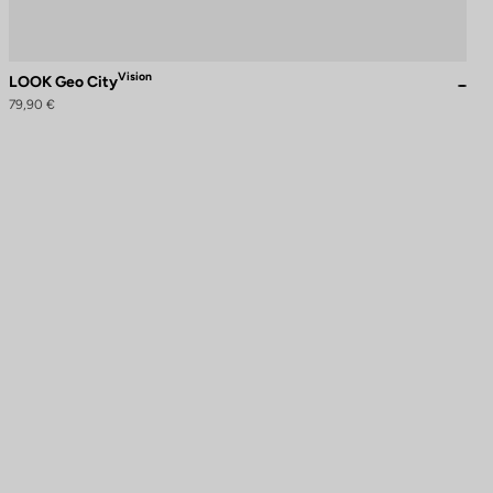
Vision
LOOK Geo City
79,90 €