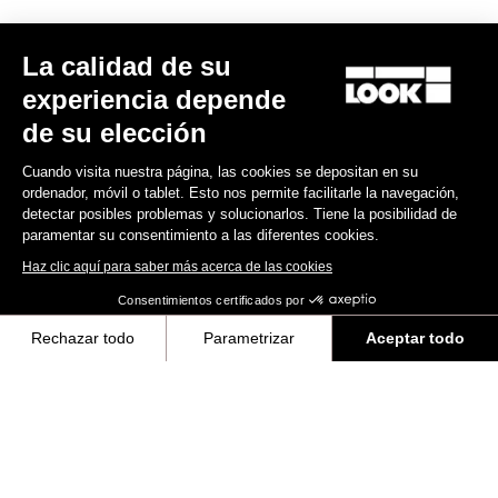
Keo Blade
149,00 €
La calidad de su
experiencia depende
Race
de su elección
Cuando visita nuestra página, las cookies se depositan en su
ordenador, móvil o tablet. Esto nos permite facilitarle la navegación,
detectar posibles problemas y solucionarlos. Tiene la posibilidad de
paramentar su consentimiento a las diferentes cookies.
Haz clic aquí para saber más acerca de las cookies
Consentimientos certificados por
Rechazar todo
Parametrizar
Aceptar todo
Axeptio consent
Plataforma de Gestión de Consentimiento: Personaliza tus Opciones
Nuestra plataforma te permite personalizar y gestionar tus ajustes de 