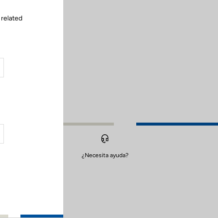
 related
¿Necesita ayuda?