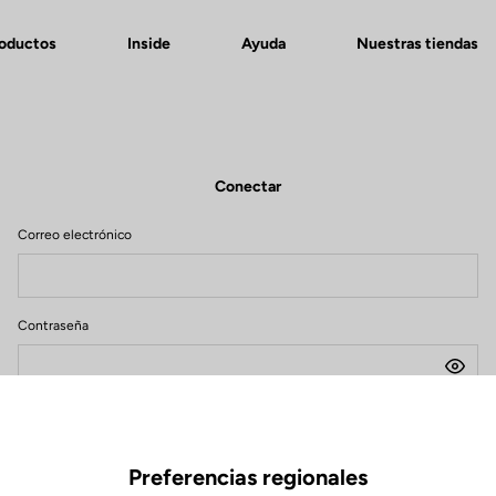
roductos
Inside
Ayuda
Nuestras tiendas
Conectar
Correo electrónico
Contraseña
¿Olvidaste tu contraseña?
Recordarme
Preferencias regionales
Conectar