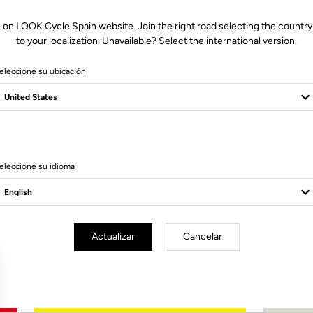
 on LOOK Cycle Spain website. Join the right road selecting the country
to your localization. Unavailable? Select the international version.
eleccione su ubicación
¿No eres cliente?
Crear una cuenta
eleccione su idioma
Suscríbete a nuestro boletín de noticias
Correo electrónico
Actualizar
Cancelar
Confirmar
Su correo electrónico ha sido registrado
Política de protección de datos y política de cookies