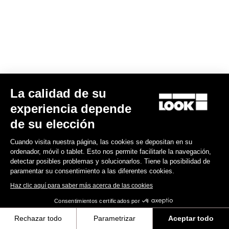
La calidad de su
RS
795 Blade
2 Dura Ace Di2 / Fulcrum Speed 57
experiencia depende
10.990,00 €
de su elección
Blade RS 2
Cuando visita nuestra página, las cookies se depositan en su
ordenador, móvil o tablet. Esto nos permite facilitarle la navegación,
detectar posibles problemas y solucionarlos. Tiene la posibilidad de
paramentar su consentimiento a las diferentes cookies.
Haz clic aquí para saber más acerca de las cookies
Consentimientos certificados por
Rechazar todo
Parametrizar
Aceptar todo