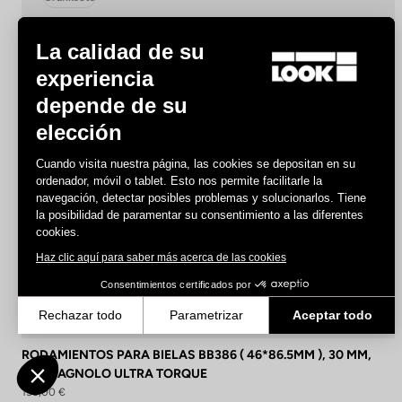
La calidad de su
experiencia
depende de su
elección
Cuando visita nuestra página, las cookies se depositan en su
ordenador, móvil o tablet. Esto nos permite facilitarle la
navegación, detectar posibles problemas y solucionarlos. Tiene
la posibilidad de paramentar su consentimiento a las diferentes
cookies.
Haz clic aquí para saber más acerca de las cookies
Consentimientos certificados por
Rechazar todo
Parametrizar
Aceptar todo
Axeptio consent
Plataforma de Gestión de Consentimiento: Personaliza tus Opcione
RODAMIENTOS PARA BIELAS BB386 ( 46*86.5MM ), 30 MM,
CAMPAGNOLO ULTRA TORQUE
Nuestra plataforma te permite personalizar y gestionar tus ajustes
155,00 €