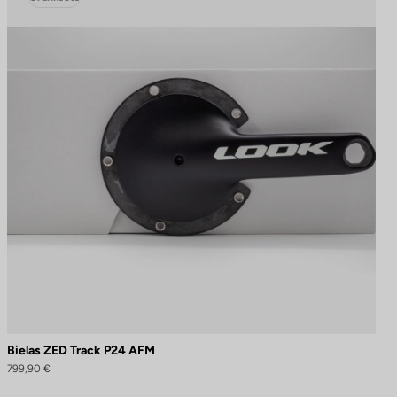
Bielas ZED Track P24 AFM
799,90 €
naliza tus preferencias para controlar cómo se maneja tu información.