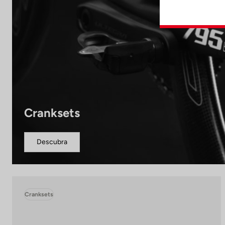
Cranksets
Descubra
Cranksets