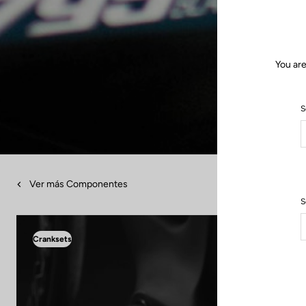
You are
S
Ver más Componentes
S
Cranksets