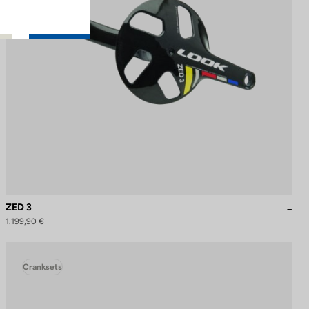
ZED 3
1.199,90 €
Cranksets