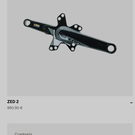
ZED 2
990,90 €
Cranksets