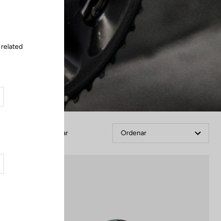
 related
Filtrar
Ordenar
Cranksets