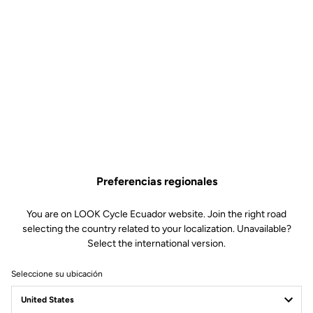
Kit de Pines : 12mm –
Compatible con Pedales
Trail
Preferencias regionales
Off-road kit
SKU | 26987
You are on LOOK Cycle Ecuador website. Join the right road
selecting the country related to your localization. Unavailable?
14,00 US$
Select the international version.
Seleccione su ubicación
Comprar en tienda