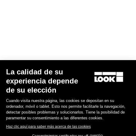
La calidad de su
KIT DE LAMINAS KEO BLADE 12
experiencia depende
54,00 US$
de su elección
Cuando visita nuestra página, las cookies se depositan en su
Road Blade
ordenador, móvil o tablet. Esto nos permite facilitarle la navegación,
detectar posibles problemas y solucionarlos. Tiene la posibilidad de
paramentar su consentimiento a las diferentes cookies.
Haz clic aquí para saber más acerca de las cookies
Consentimientos certificados por