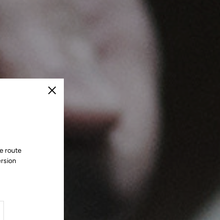
Fermer
e route
ersion