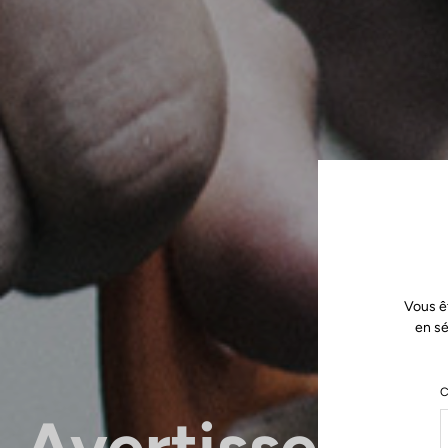
Vous ê
en sé
C
Avertissemen