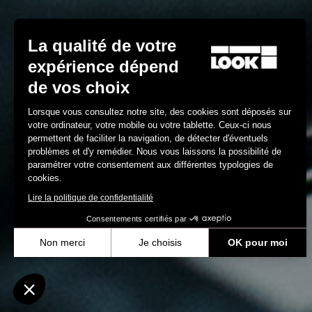
La qualité de votre
expérience dépend
de vos choix
Lorsque vous consultez notre site, des cookies sont déposés sur
votre ordinateur, votre mobile ou votre tablette. Ceux-ci nous
permettent de faciliter la navigation, de détecter d'éventuels
problèmes et d'y remédier. Nous vous laissons la possibilité de
paramétrer votre consentement aux différentes typologies de
cookies.
Lire la politique de confidentialité
Consentements certifiés par
Non merci
Je choisis
OK pour moi
Axeptio consent
Plateforme de Gestion du Consentement : Personnalisez vos Optio
Notre plateforme vous permet d'adapter et de gérer vos paramètres 