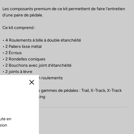
Les composants premium de ce kit permettent de faire l'entretien
d'une paire de pédale.
Ce kit comprend :
• 4 Roulements à bille à double étanchéité
• 2 Paliers lisse métal
• 2 Écrous
• 2 Rondelles coniques
• 2 Bouchons avec joint d’étanchéité
• 2 joints à lèvre
• 1 Outil d'extraction roulements
Fermer
Compatible avec les gammes de pédales : Trail, X-Track, X-Track
En-Rage, Geo Trekking
ute en
sion