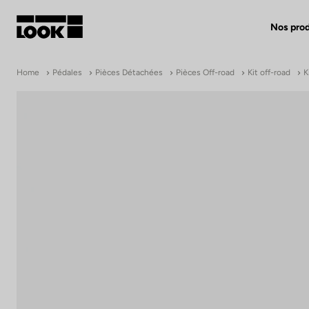
Nos prod
Mon compte
Home
Pédales
Pièces Détachées
Pièces Off-road
Kit off-road
K
Nos revendeurs
FR
Ok