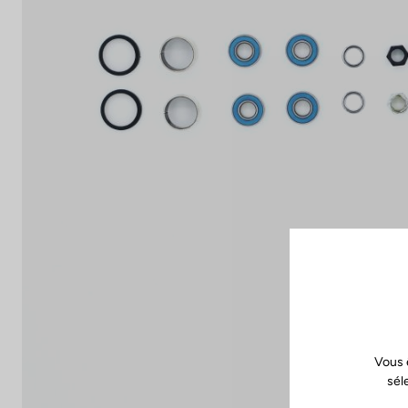
Vous 
sél