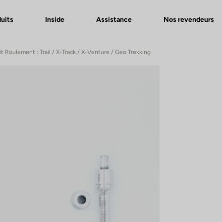
uits
Inside
Assistance
Nos revendeurs
it Roulement : Trail / X-Track / X-Venture / Geo Trekking