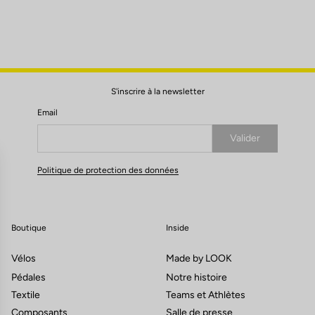
S'inscrire à la newsletter
Email
Valider
Votre e-mail a bien été enregistré
Politique de protection des données
Boutique
Inside
Vélos
Made by LOOK
Pédales
Notre histoire
Textile
Teams et Athlètes
Composants
Salle de presse