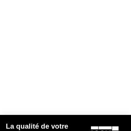
Documents à télécharger
Manuel d'utilisation
Télécharger
Politique de garantie
Enregistrer
Programme de garantie LOOK+
Découvrir
La qualité de votre