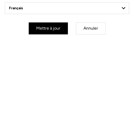
Ajustement de la Tension simplifiée
Mettre à jour
Annuler
La technologie Blade propose 4 niveaux de tension :
8/12/16/20
. En
moins de 30 secondes et avec un unique outil spécialisé, remplacez les
lames pour choisir votre tension idéale en toute flexibilité.