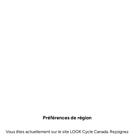
Pourquoi vous allez l'aimer ?
Ce petit PLUS de rigidité
Profitez d'une grande et large surface d’appui en acier
inoxydable pour avoir une excellente stabilité de pédalage
Un poids de seulement 350 grammes tout compris
Disposez de toute l'expertise LOOK sur une pédale
automatique à petit prix
Spécificités techniques
Préférences de région
Axe
Vous êtes actuellement sur le site LOOK Cycle Canada. Rejoignez