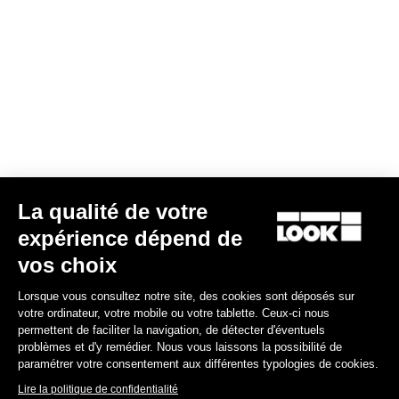
Valider
Votre e-mail a bien été enregistré
Politique de protection des données
Trouver un revendeur
Besoin d’aide ?
La qualité de votre
Expériences
expérience dépend de
vos choix
Boutique
Lorsque vous consultez notre site, des cookies sont déposés sur
Inside
votre ordinateur, votre mobile ou votre tablette. Ceux-ci nous
permettent de faciliter la navigation, de détecter d'éventuels
problèmes et d'y remédier. Nous vous laissons la possibilité de
Informations légales
paramétrer votre consentement aux différentes typologies de cookies.
Lire la politique de confidentialité