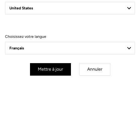
Tuto | Remplacement
Tuto | Démarr
de l'axe
rapide
Choisissez votre langue
Découvrir
Découvrir
Mettre à jour
Annuler
Tuto | Remplacement
Tuto | Rempla
des roulements
de lame
Découvrir
Découvrir
Spécificités techniques