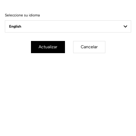
ESPECIFICACIONES
Seleccione su idioma
TÉCNICAS
Made by LOOK
Actualizar
Cancelar
Tija
LOOK LS3 alloy 27.2 mm 350 mm
Pedales
LOOK GEO TREKKING VISION
Roues
Transmission & freins
Composants