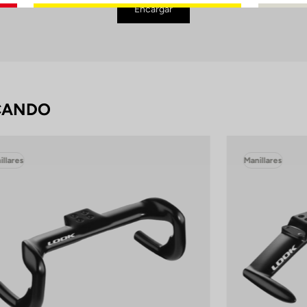
Encargar
CANDO
illares
Manillares