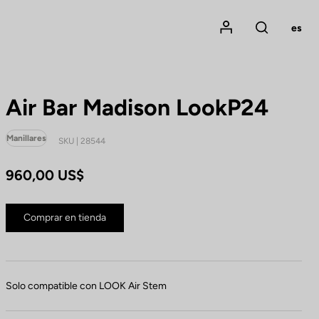
Mon compte
es
Rechercher
Air Bar Madison LookP24
Manillares
SKU | 28544
960,00 US$
Comprar en tienda
Solo compatible con LOOK Air Stem