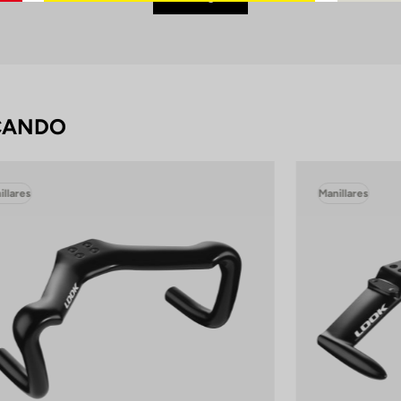
CANDO
illares
Manillares