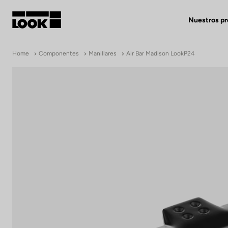
Nuestros p
Mi cuenta
Home
Componentes
Manillares
Air Bar Madison LookP24
Nuestras tiendas
FR
Ok