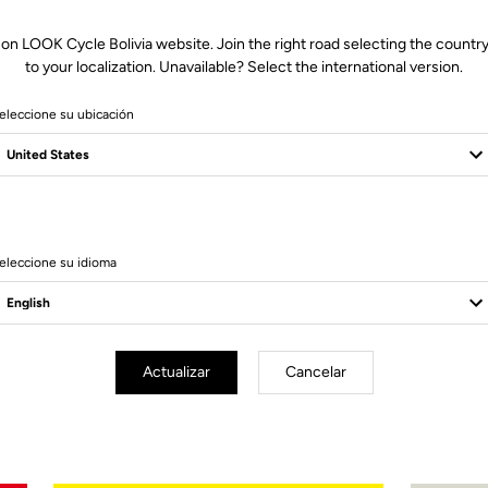
 on LOOK Cycle Bolivia website. Join the right road selecting the country
to your localization. Unavailable? Select the international version.
eleccione su ubicación
– compatible with Look Air Stem
00 mm)
 mm)
eleccione su idioma
Actualizar
Cancelar
Encarga tu LOOK P24
Encargar