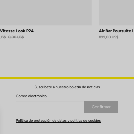
 Vitesse Look P24
Air Bar Poursuite
US$
0,00 US$
899,00 US$
Suscríbete a nuestro boletín de noticias
Correo electrónico
Confirmar
Su correo electrónico ha sido registrado
Política de protección de datos y política de cookies