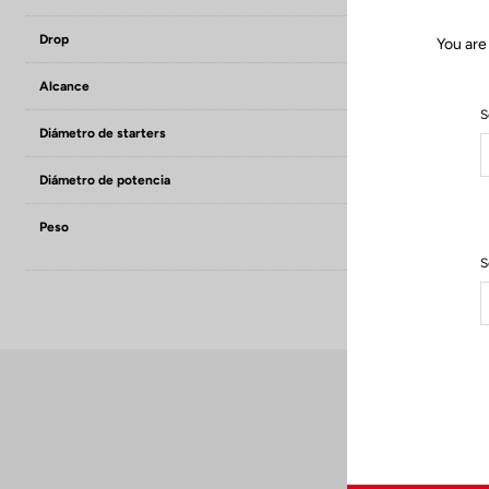
Drop
117.5 mm
You are
Alcance
105 mm
S
Diámetro de starters
24 mm
Diámetro de potencia
LOOK SPECIFIC 
Peso
- 190 g (size 3
- 210 (size 350
S