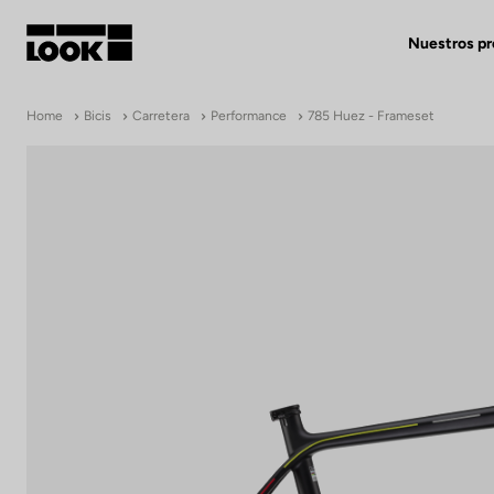
Nuestros p
Mi cuenta
Home
Bicis
Carretera
Performance
785 Huez - Frameset
Nuestras tiendas
FR
Ok