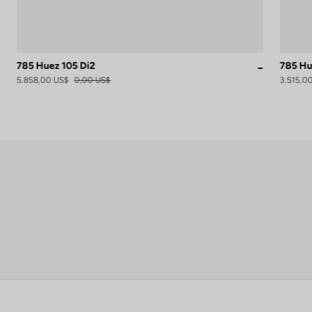
785 Huez 105 Di2
785 Hu
roteam Black Glossy
Proteam White Glossy
Grey Blue S
5.858,00 US$
0,00 US$
3.515,0