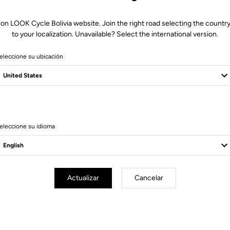
XS
 on LOOK Cycle Bolivia website. Join the right road selecting the country
Stack
519.2
to your localization. Unavailable? Select the international version.
Reach
365.3
I - Head tube (°)
71.5
eleccione su ubicación
J - Seat tube (°)
74.5
A - Seat tube
480
B - Top tube
509.3
C - Front Center
569.8
D - Trail
59.8
eleccione su idioma
F - Fork offset
50
G - Chainstays
410
K - Head tube
94.4
Actualizar
Cancelar
L - Fork
368
HAV
73
Standover
709.9