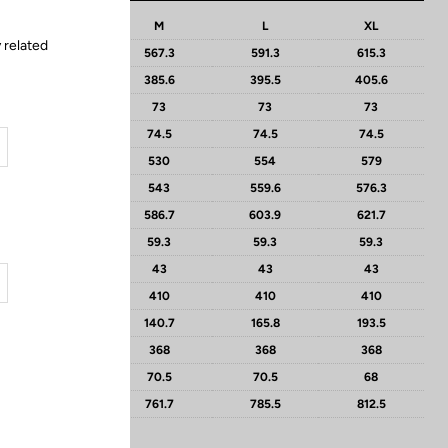
S
M
L
XL
 related
543.3
567.3
591.3
615.3
375.3
385.6
395.5
405.6
71.5
73
73
73
74.5
74.5
74.5
74.5
504
530
554
579
526
543
559.6
576.3
587.6
586.7
603.9
621.7
59.8
59.3
59.3
59.3
50
43
43
43
410
410
410
410
119.6
140.7
165.8
193.5
368
368
368
368
73
70.5
70.5
68
733.7
761.7
785.5
812.5