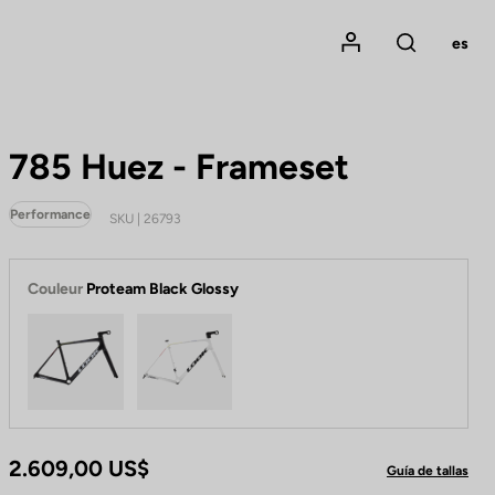
Mon compte
es
Rechercher
785 Huez - Frameset
Performance
SKU | 26793
Couleur
Proteam Black Glossy
Proteam Black Glossy
Proteam White Glossy
2.609,00 US$
Guía de tallas