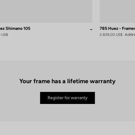
ez Shimano 105
785 Huez - Frame
atin
White
0 US$
2.609,00 US$
0,00 
Your frame has a lifetime warranty
Register for warranty