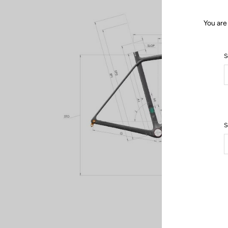
You are
S
S