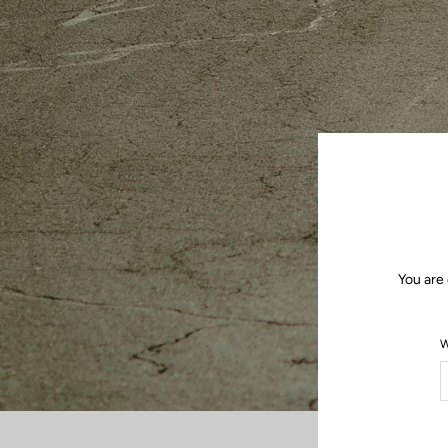
You are 
W