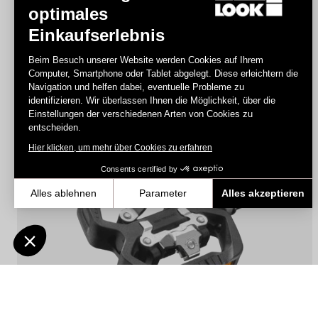
optimales
Einkaufserlebnis
Geo City Grip Vision
Beim Besuch unserer Website werden Cookies auf Ihrem
134,90 €
89,00 €
Computer, Smartphone oder Tablet abgelegt. Diese erleichtern die
Navigation und helfen dabei, eventuelle Probleme zu
identifizieren. Wir überlassen Ihnen die Möglichkeit, über die
Einstellungen der verschiedenen Arten von Cookies zu
Pedals
entscheiden.
Hier klicken, um mehr über Cookies zu erfahren
Consents certified by
Alles ablehnen
Parameter
Alles akzeptieren
Axeptio consent
Einwilligungsmanagementplattform: Passen Sie Ihre Optionen an
Unsere Plattform ermöglicht es Ihnen, Ihre Datenschutzeinstellunge