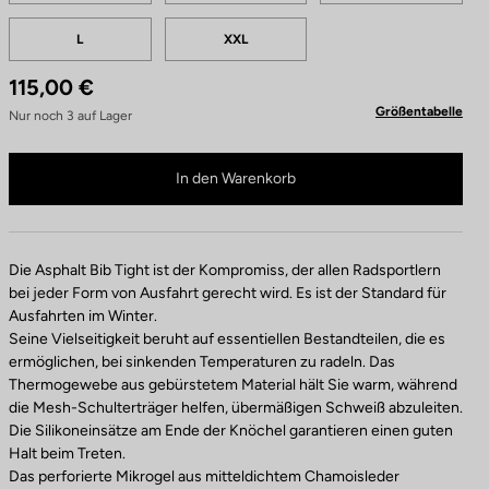
r
L
XXL
b
e
115,00 €
n
Größentabelle
Nur noch
3
auf Lager
Collant Asphalt ist nicht mehr online verfügbar
Im Fachhandel kaufen
In den Warenkorb
Die Asphalt Bib Tight ist der Kompromiss, der allen Radsportlern
bei jeder Form von Ausfahrt gerecht wird. Es ist der Standard für
Ausfahrten im Winter.
Seine Vielseitigkeit beruht auf essentiellen Bestandteilen, die es
ermöglichen, bei sinkenden Temperaturen zu radeln. Das
Thermogewebe aus gebürstetem Material hält Sie warm, während
die Mesh-Schulterträger helfen, übermäßigen Schweiß abzuleiten.
Die Silikoneinsätze am Ende der Knöchel garantieren einen guten
Halt beim Treten.
Das perforierte Mikrogel aus mitteldichtem Chamoisleder