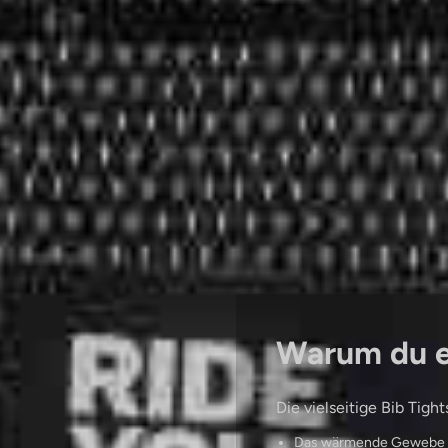
Warum du es
Die vielseitige Bib Tight
Das wärmende Gewebe au