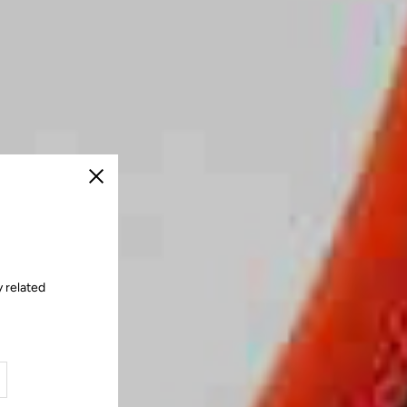
Schließen
y related