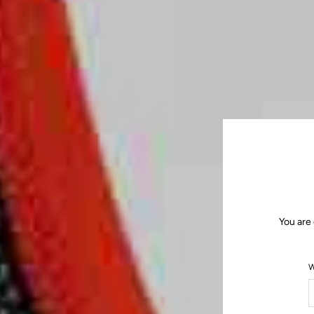
You are 
W