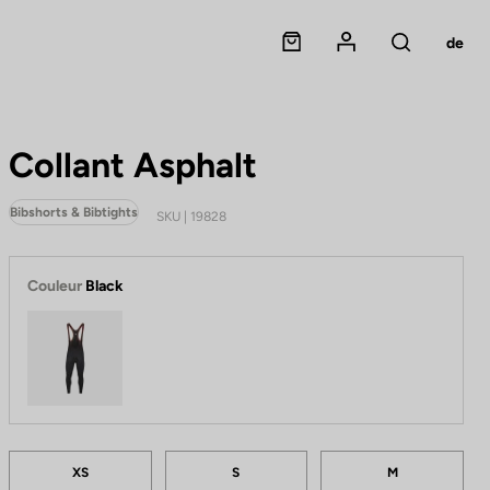
Panier
Mon compte
de
Rechercher
Collant Asphalt
Bibshorts & Bibtights
SKU | 19828
Couleur
Black
Black
Tailles
F
XS
S
M
a