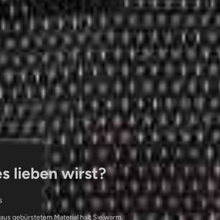
 lieben wirst?
s
s gebürstetem Material hält Sie warm.