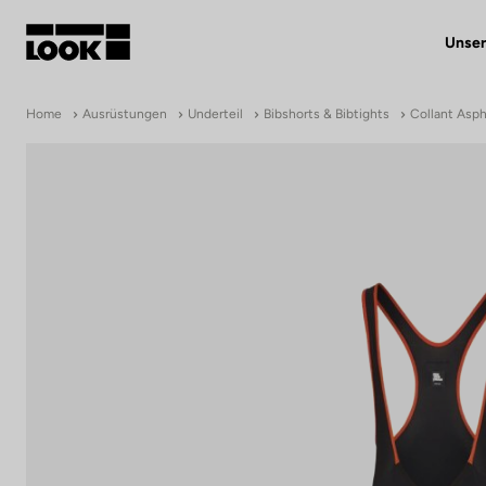
Unser
Mein Benutzerkonto
Home
Ausrüstungen
Underteil
Bibshorts & Bibtights
Collant Asph
Unsere Händler
FR
Ok