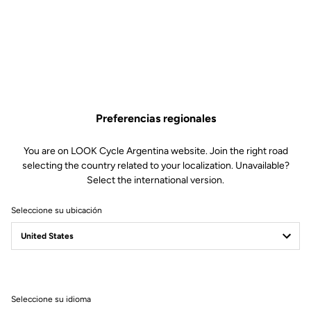
¿Por qué te encantará?
Tecnología en las yemas de los dedos
El cuero sintético y la escasez de costuras, los hacen
resistentes y duraderos
El tejido de rejilla y los orificios de las palmas mejoran la
Preferencias regionales
transpirabilidad
You are on LOOK Cycle Argentina website. Join the right road
selecting the country related to your localization. Unavailable?
Select the international version.
Seleccione su ubicación
Especificaciones técnicas
Características
Seleccione su idioma