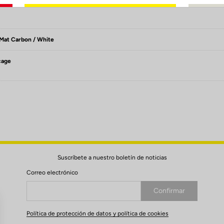
 Mat Carbon / White
cage
Suscríbete a nuestro boletín de noticias
Correo electrónico
Confirmar
Su correo electrónico ha sido registrado
Política de protección de datos y política de cookies