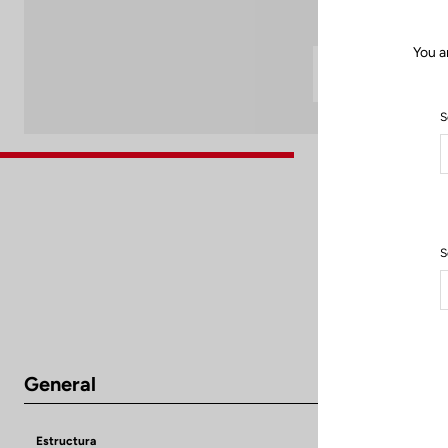
You a
S
S
General
Estructura
Super Light Ca