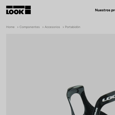
Nuestros p
Mi cuenta
Home
Componentes
Accesorios
Portabidón
Nuestras tiendas
FR
Ok