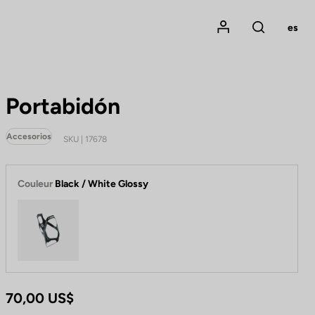
Mon compte
es
Rechercher
Portabidón
Accesorios
SKU | 17678
Couleur
Black / White Glossy
Black / White Glossy
70,00 US$