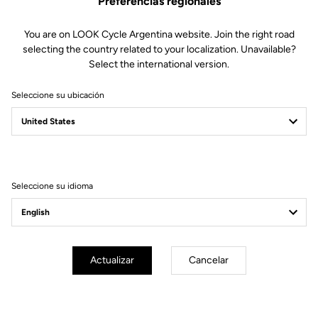
Preferencias regionales
25,00 US$
You are on LOOK Cycle Argentina website. Join the right road
Comprar en tienda
selecting the country related to your localization. Unavailable?
Select the international version.
Seleccione su ubicación
Esta multiherramienta de color rojo Racing tiene 6 llaves Allen de 2
a 8 mm, un destornillador plano y otro Phillips. Su compacto diseño
es ideal para llevar en un bolsillo trasero en cada salida.
Seleccione su idioma
Technische Spezifikationen
Actualizar
Cancelar
Allgemeines