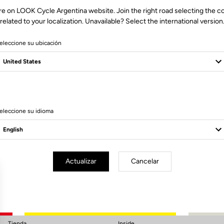
re on LOOK Cycle Argentina website. Join the right road selecting the c
related to your localization. Unavailable? Select the international version
eleccione su ubicación
eleccione su idioma
Suscríbete a nuestro boletín de noticias
Correo electrónico
Confirmar
Actualizar
Cancelar
Su correo electrónico ha sido registrado
Política de protección de datos y política de cookies
Tienda
Inside