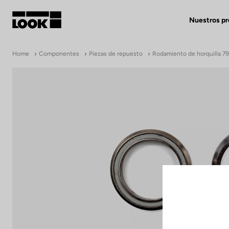
Nuestros p
Mi cuenta
Home
Componentes
Piezas de repuesto
Rodamiento de horquilla 7
Nuestras tiendas
FR
Ok