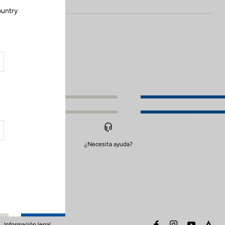
ountry
.
¿Necesita ayuda?
facebook
instagram
youtube
stra
Información legal