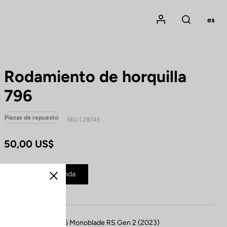
Mon compte
es
Rechercher
Rodamiento de horquilla
796
Piezas de repuesto
SKU | 28743
50,00 US$
Comprar en tienda
Cerrar
Compatible con 796 Monoblade RS Gen 2 (2023)