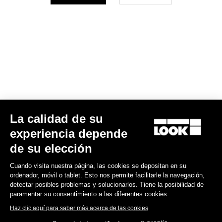
Su correo electrónico ha sido registrado
Política de protección de datos y política de cookies
Encuentre a su distribuidor
¿Necesita ayuda?
Experiencias
La calidad de su
experiencia depende
Tienda
de su elección
Inside
Cuando visita nuestra página, las cookies se depositan en su
ordenador, móvil o tablet. Esto nos permite facilitarle la navegación,
detectar posibles problemas y solucionarlos. Tiene la posibilidad de
Información legal
paramentar su consentimiento a las diferentes cookies.
Haz clic aquí para saber más acerca de las cookies
facebook
instagram
youtube
strava