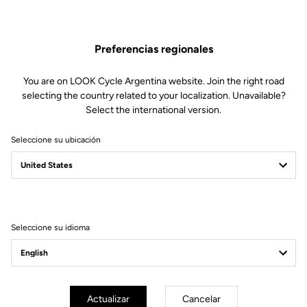
Optimum
Preferencias regionales
Piezas de repuesto
SKU | 27996
You are on LOOK Cycle Argentina website. Join the right road
149,00 US$
selecting the country related to your localization. Unavailable?
Select the international version.
Comprar en tienda
Seleccione su ubicación
Compatible con 785 Huez Gen 2 (2024) y 765 Optimum
Seleccione su idioma
Suscríbete a nuestro boletín de noticias
Correo electrónico
Actualizar
Cancelar
Confirmar