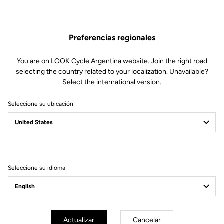
19,00 US$
Preferencias regionales
Comprar en tienda
You are on LOOK Cycle Argentina website. Join the right road
selecting the country related to your localization. Unavailable?
Select the international version.
La cinta de manillar puede parecer un detalle, pero no lo es.
Seleccione su ubicación
Cuando se pasan horas en la bicicleta, las manos agradecen una
cinta que ofrezca un excelente agarre, filtre las vibraciones y
proporcione un confort notable gracias a su grosor de 3,5 mm. Se
entrega con dos tapones de manillar.
Seleccione su idioma
Suscríbete a nuestro boletín de noticias
Correo electrónico
Actualizar
Cancelar
Confirmar