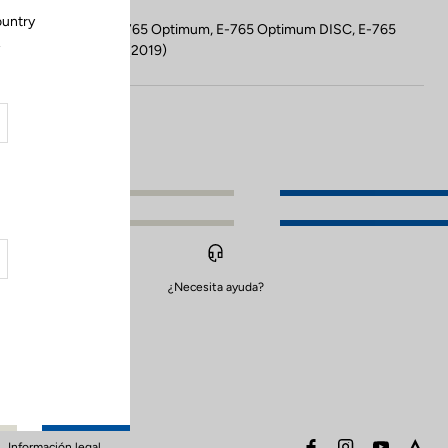
ountry
Compatible con E-765 Optimum, E-765 Optimum DISC, E-765
.
Gravel, 765 Gravel (2019)
¿Necesita ayuda?
facebook
instagram
youtube
stra
Información legal