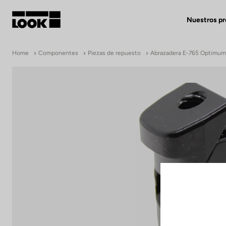
Nuestros p
Mi cuenta
Home
Componentes
Piezas de repuesto
Abrazadera E-765 Optimum,
Nuestras tiendas
FR
Ok