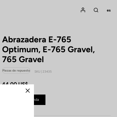
Mon compte
es
Rechercher
Abrazadera E-765
Optimum, E-765 Gravel,
765 Gravel
Piezas de repuesto
SKU | 23435
44,00 US$
Cerrar
Comprar en tienda