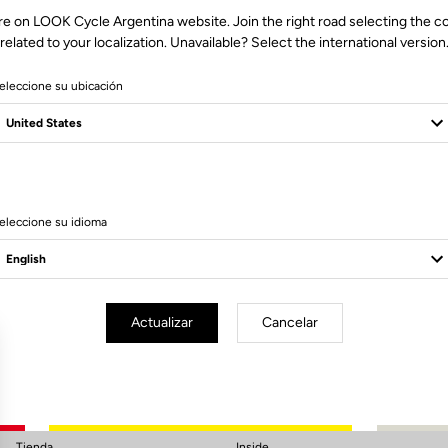
re on LOOK Cycle Argentina website. Join the right road selecting the c
related to your localization. Unavailable? Select the international version
eleccione su ubicación
eleccione su idioma
Suscríbete a nuestro boletín de noticias
Correo electrónico
Confirmar
Actualizar
Cancelar
Su correo electrónico ha sido registrado
Política de protección de datos y política de cookies
Tienda
Inside